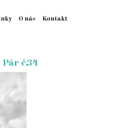
inky
O nás
Kontakt
Pár č.
34