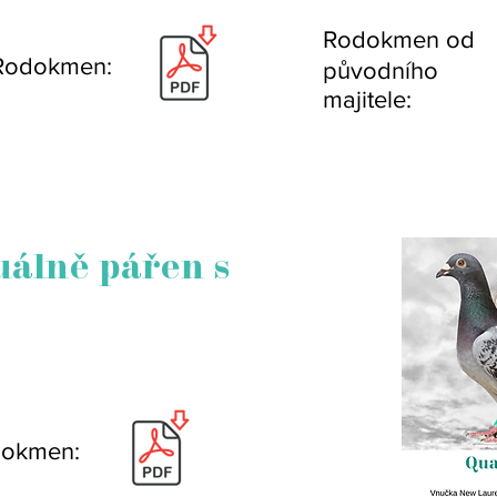
Rodokmen od
Rodokmen:
původního
majitele:
uálně pářen s
okmen: