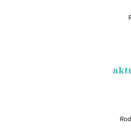
akt
Rod