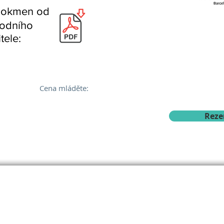
okmen od
odního
tele:
Cena
mláděte:
Reze